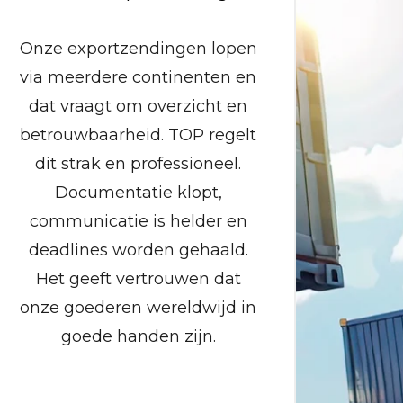
Onze exportzendingen lopen
via meerdere continenten en
Het 
dat vraagt om overzicht en
dir
betrouwbaarheid. TOP regelt
b
dit strak en professioneel.
z
Documentatie klopt,
cent
communicatie is helder en
Da
deadlines worden gehaald.
neme
Het geeft vertrouwen dat
cont
onze goederen wereldwijd in
pro
goede handen zijn.
pl
sa