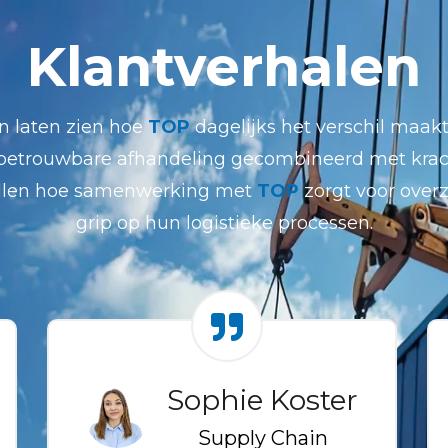
Klantverhalen
n laten zien hoe
TOP
dagelijks het verschil maakt
etrouwbare afhandeling gecombineerd met kracht
ellen hoe samenwerking met
TOP
zorgt voor overz
grip op hun logistieke processen.
Sophie Koster
Supply Chain