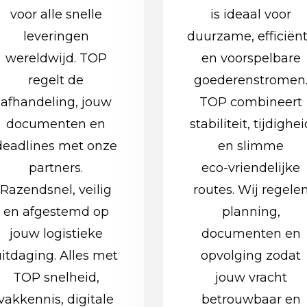
voor alle snelle
is ideaal voor
leveringen
duurzame, efficiën
wereldwijd. TOP
en voorspelbare
regelt de
goederenstromen
afhandeling, jouw
TOP combineert
documenten en
stabiliteit, tijdighei
deadlines met onze
en slimme
partners.
eco‑vriendelijke
Razendsnel, veilig
routes. Wij regele
en afgestemd op
planning,
jouw logistieke
documenten en
uitdaging. Alles met
opvolging zodat
TOP snelheid,
jouw vracht
vakkennis, digitale
betrouwbaar en