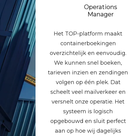
teur
Operations
Manager
 te
Het TOP-platform maakt
e
containerboekingen
het nu
overzichtelijk en eenvoudig.
s is
We kunnen snel boeken,
d
tarieven inzien en zendingen
 zijn
volgen op één plek. Dat
rden
scheelt veel mailverkeer en
kt
versnelt onze operatie. Het
 en
systeem is logisch
ing
opgebouwd en sluit perfect
aan op hoe wij dagelijks