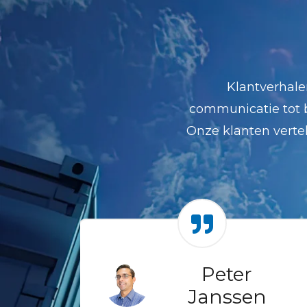
Klantverhale
communicatie tot b
Onze klanten vert
van
Peter
n
Janssen