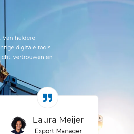
. Van heldere
ige digitale tools.
icht, vertrouwen en
Laura Meijer
Export Manager